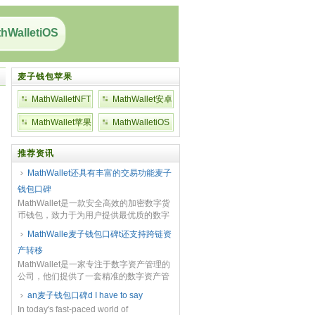
hWalletiOS
麦子钱包苹果
MathWalletNFT
MathWallet安卓
MathWallet苹果
MathWalletiOS
推荐资讯
MathWallet还具有丰富的交易功能麦子
钱包口碑
MathWallet是一款安全高效的加密数字货
币钱包，致力于为用户提供最优质的数字
货币管理和交易体验。作为一款全球领先
MathWalle麦子钱包口碑t还支持跨链资
的数字资产钱包，MathWallet在安全...
产转移
MathWallet是一家专注于数字资产管理的
公司，他们提供了一套精准的数字资产管
理解决方案麦子钱包口碑，帮助用户管理
an麦子钱包口碑d I have to say
他们的加密资产并进行安全的交易。
In today's fast-paced world of
MathW...