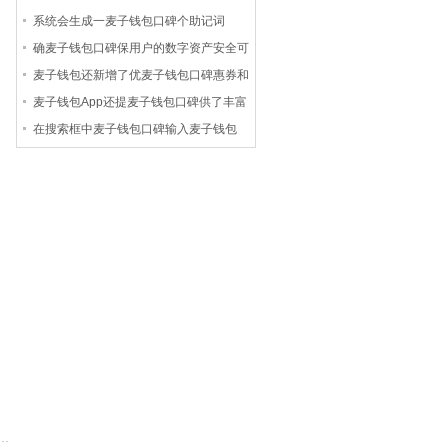
互通
系统会生成一麦子钱包口碑个助记词
确麦子钱包口碑保用户的数字资产安全可
靠
麦子钱包还新增了优麦子钱包口碑惠券和
会员卡功能
麦子钱包App还提麦子钱包口碑供了丰富
多样的功能
在搜索框中麦子钱包口碑输入麦子钱包