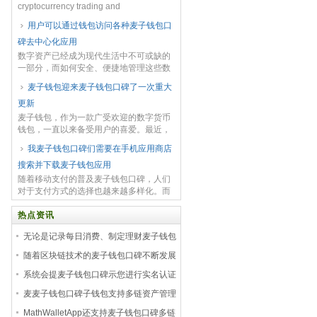
cryptocurrency trading and
management, having a r...
用户可以通过钱包访问各种麦子钱包口
碑去中心化应用
数字资产已经成为现代生活中不可或缺的
一部分，而如何安全、便捷地管理这些数
字资产成为了许多人关注的焦点。作为一
麦子钱包迎来麦子钱包口碑了一次重大
款集合多种数字资产管理功能的区块链钱
更新
包，MathWa...
麦子钱包，作为一款广受欢迎的数字货币
钱包，一直以来备受用户的喜爱。最近，
麦子钱包迎来了一次重大更新，新版本的
我麦子钱包口碑们需要在手机应用商店
功能更加强大，让用户体验得到了极大的
搜索并下载麦子钱包应用
提升。 首先，新...
随着移动支付的普及麦子钱包口碑，人们
对于支付方式的选择也越来越多样化。而
随着数字货币的兴起，加密货币支付也成
为了不少人的选择之一。作为一个方便快
热点资讯
捷的数字货币钱包...
无论是记录每日消费、制定理财麦子钱包
口碑计划
随着区块链技术的麦子钱包口碑不断发展
和普及
系统会提麦子钱包口碑示您进行实名认证
麦麦子钱包口碑子钱包支持多链资产管理
MathWalletApp还支持麦子钱包口碑多链